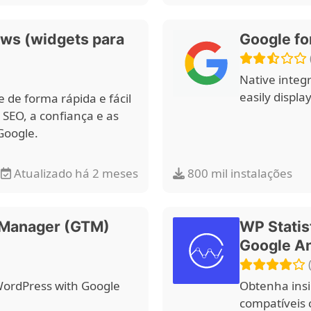
ews (widgets para
Google f
Native integ
easily displa
 de forma rápida e fácil
 SEO, a confiança e as
Google.
Atualizado há 2 meses
800 mil instalações
 Manager (GTM)
WP Statist
Google An
ordPress with Google
Obtenha insi
compatíveis