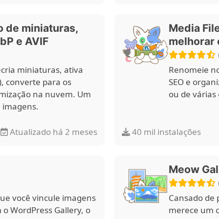
 de miniaturas,
Media Fil
bP e AVIF
melhorar 
ria miniaturas, ativa
Renomeie no
), converte para os
SEO e organ
timização na nuvem. Um
ou de várias
a imagens.
Atualizado há 2 meses
40 mil instalações
Meow Gal
que você vincule imagens
Cansado de p
 o WordPress Gallery, o
merece um ca