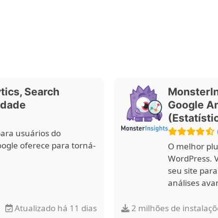
tics, Search
MonsterIn
idade
Google An
(Estatísti
para usuários do
gle oferece para torná-
O melhor plu
WordPress. V
seu site par
análises ava
Atualizado há 11 dias
2 milhões de instalaçõ