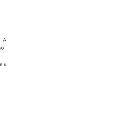
. A
mo
a a