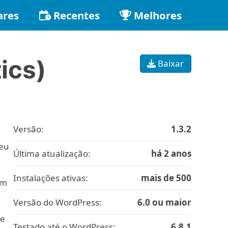
ares
Recentes
Melhores
ics)
Baixar
Versão:
1.3.2
 eu
Última atualização:
há 2 anos
Instalações ativas:
mais de 500
em
Versão do WordPress:
6.0 ou maior
de
Testado até o WordPress:
6.8.1