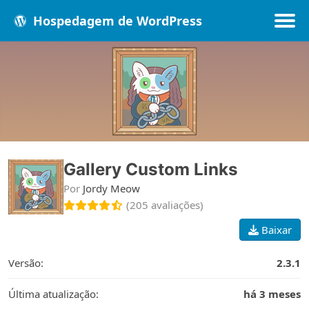
Hospedagem de WordPress
Populares
Melhores
Recentes
Gallery Custom Links
Por
Jordy Meow
(205 avaliações)
Baixar
Versão:
2.3.1
Última atualização:
há 3 meses