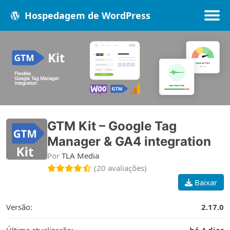
Hospedagem de WordPress
Populares
Melhores
Recentes
GTM Kit – Google Tag
Manager & GA4 integration
Por
TLA Media
(20 avaliações)
Baixar
Versão:
2.17.0