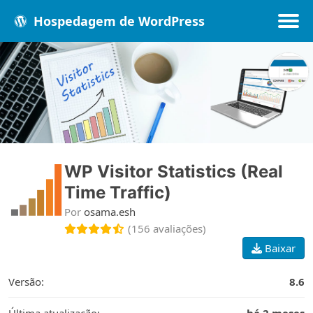
Hospedagem de WordPress
Populares
Melhores
Recentes
WP Visitor Statistics (Real
Time Traffic)
Por
osama.esh
(156 avaliações)
Baixar
Versão:
8.6