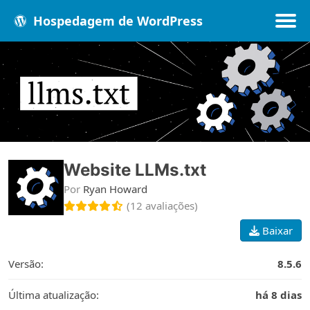
Hospedagem de WordPress
Populares
Melhores
Recentes
Website LLMs.txt
Por
Ryan Howard
(12 avaliações)
Baixar
Versão:
8.5.6
Última atualização:
há 8 dias