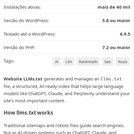
Instalações ativas:
mais de 40 mil
Versão do WordPress:
5.8 ou maior
Testado até o WordPress:
6.9.5
Versão do PHP:
7.2 ou maior
Tags:
Ai
Llm
Rankmath
Seo
Yoast
Website LLMs.txt
generates and manages an
llms.txt
file, a structured, AI-ready index that helps large language
models like ChatGPT, Claude, and Perplexity understand your
site’s most important content.
How llms.txt works
Traditional sitemaps and robots files guide search engines.
But as AI-driven systems such as ChatGPT, Claude, and