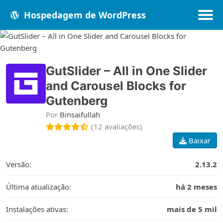
Hospedagem de WordPress
Populares
Melhores
Recentes
GutSlider – All in One Slider
and Carousel Blocks for
Gutenberg
Por
Binsaifullah
(12 avaliações)
Baixar
Versão:
2.13.2
Última atualização:
há 2 meses
Instalações ativas:
mais de 5 mil