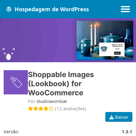
Hospedagem de WordPress
Populares
Melhores
Recentes
Shoppable Images
(Lookbook) for
WooCommerce
Por
studiowombat
(12 avaliações)
Baixar
Versão:
1.3.1