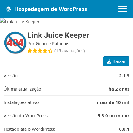
Hospedagem de WordPress
Link Juice Keeper
Populares
Melhores
Recentes
Por
George Pattichis
(15 avaliações)
Baixar
Versão:
2.1.3
Última atualização:
há 2 anos
Instalações ativas:
mais de 10 mil
Versão do WordPress:
5.3.0 ou maior
Testado até o WordPress:
6.8.1