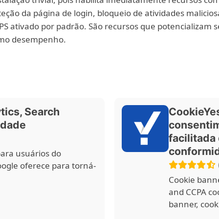
eção da página de login, bloqueio de atividades malicios
PS ativado por padrão. São recursos que potencializam 
imo desempenho.
tics, Search
CookieYes
idade
consentim
facilitad
conformi
para usuários do
gle oferece para torná-
Cookie banne
and CCPA coo
banner, cooki