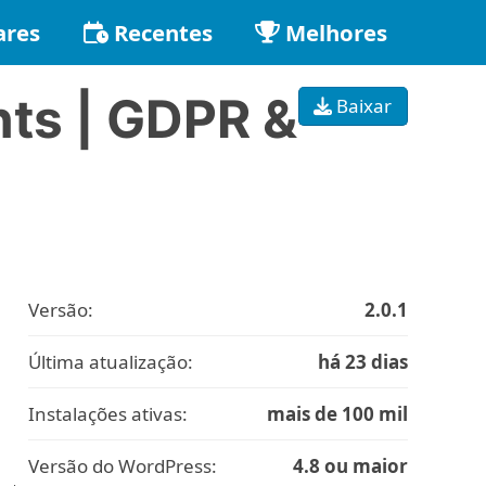
ares
Recentes
Melhores
ts | GDPR &
Baixar
Versão:
2.0.1
Última atualização:
há 23 dias
Instalações ativas:
mais de 100 mil
Versão do WordPress:
4.8 ou maior